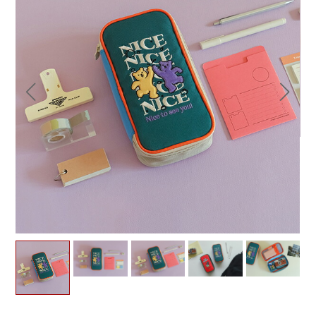
ログイン
新規会員登録
お気に入り
カートを見る
新商品
SALE
OUTLET
入園入学準備特集
入園・入学アイテム