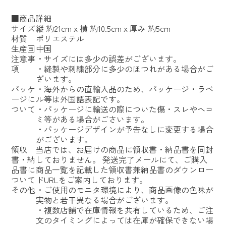
■商品詳細
サイズ
縦 約21cm x 横 約10.5cm x 厚み 約5cm
材質
ポリエステル
生産国
中国
注意事
・サイズには多少の誤差がございます。
項
・縫製や刺繍部分に多少のほつれがある場合がご
ざいます。
パッケ
・海外からの直輸入品のため、パッケージ・ラベ
ージに
ル等は外国語表記です。
ついて
・パッケージに輸送の際についた傷・スレやヘコ
ミ等がある場合がごさいます。
・パッケージデザインが予告なしに変更する場合
がございます。
領収
当店では、お届けの商品に領収書・納品書を同封
書・納
しておりません。 発送完了メールにて、ご購入
品書に
商品一覧を記載した領収書兼納品書のダウンロー
ついて
ドURLをご案内しております。
その他
・ご使用のモニタ環境により、商品画像の色味が
実物と若干異なる場合がございます。
・複数店舗で在庫情報を共有しているため、ご注
文のタイミングによっては在庫が確保できない場