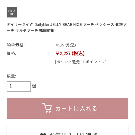
ヌビバッグ
デイリーライク Dailylike JELLY BEAR NICE ポーチ ペンケース 化粧ポ
入園入学セット
ーチ マルチポーチ 韓国雑貨
キッズ・ベビー
通常価格:
¥2,227
(税込)
レッスンバッグ
トートバッグ
¥2,227
(税込)
価格:
ファッション
[ポイント還元 111ポイント～]
シューズバッグ
マザーズバッグ
入園入学グッズ
数量:
雑貨・インテリア
巾着袋
個
ポーチ
おむつポーチ
バッグ
韓国雑貨
ランチョンマット
スリーパー
ポーチ
分別・収納グッズ
大きめサイズ
ヌビポーチ
帽子
お弁当包み
よくあるご質問
お問い合わせ
フットマット
ヌビバッグ
マルチポーチ