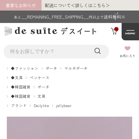
重要なお知らせ
配送について＜詳しくはこちら＞
__I
__REMAINING_FREE_SHIPPING__
送料無料※
あと
円以上で
T
M_
C
MENU
NT
__
__MEMBER_LASTNAME__ __MEMBE
お気に入り
R_FIRSTNAME__
◆ファッション
ポーチ
マルチポーチ
様
◆文具
ペンケース
あと
__REMAINING_FREE_SHIPPING__
円以
◆韓国雑貨
ポーチ
上で送料無料※
◆韓国雑貨
文具
ブランド
Dailylike
jellybear
マイページ