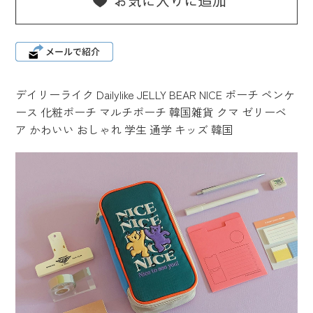
小さめサイズ
お支払い・送料
レビュー
ポーチ
キーホルダー・ストラップ
体操服袋
文具
デイリーライク Dailylike JELLY BEAR NICE ポーチ ペンケ
Mail Magazine
ース 化粧ポーチ マルチポーチ 韓国雑貨 クマ ゼリーベ
ナップサック
メールマガジン
ア かわいい おしゃれ 学生 通学 キッズ 韓国
レジャーシート
会社概要
移動ポケット
ご利用案内
プライバシーポリシー
特定商取引法