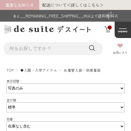
重要なお知らせ
配送について＜詳しくはこちら＞
__I
__REMAINING_FREE_SHIPPING__
送料無料※
あと
円以上で
T
M_
C
MENU
NT
__
__MEMBER_LASTNAME__ __MEMBE
お気に入り
R_FIRSTNAME__
様
TOP
◆入園・入学アイテム
お着替え袋・体操着袋
あと
__REMAINING_FREE_SHIPPING__
円以
表示切替：
上で送料無料※
並び順：
マイページ
在庫：