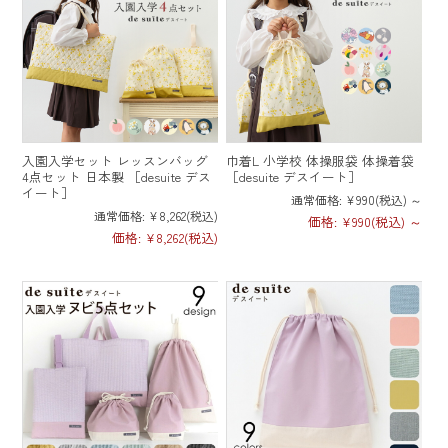
小さめサイズ
お支払い・送料
レビュー
ポーチ
キーホルダー・ストラップ
体操服袋
文具
Mail Magazine
ナップサック
メールマガジン
入園入学セット レッスンバッグ
巾着L 小学校 体操服袋 体操着袋
4点セット 日本製 ［desuite デス
［desuite デスイート］
イート］
通常価格:
¥990
(税込)
～
通常価格:
¥8,262
(税込)
レジャーシート
価格:
¥990
(税込)
～
価格:
¥8,262
(税込)
会社概要
移動ポケット
ご利用案内
プライバシーポリシー
特定商取引法