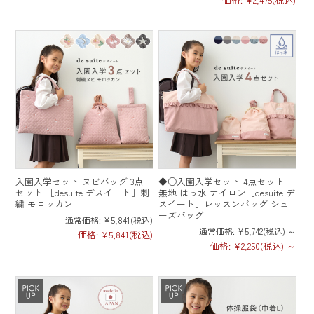
ヌビバッグ
入園入学セット
キッズ・ベビー
レッスンバッグ
トートバッグ
ファッション
シューズバッグ
マザーズバッグ
入園入学グッズ
入園入学セット ヌビバッグ 3点
◆○入園入学セット 4点セット
雑貨・インテリア
セット ［desuite デスイート］刺
無地 はっ水 ナイロン［desuite デ
巾着袋
ポーチ
繍 モロッカン
スイート］レッスンバッグ シュ
おむつポーチ
バッグ
ーズバッグ
通常価格:
¥5,841
(税込)
通常価格:
¥5,742
(税込)
～
価格:
¥5,841
(税込)
韓国雑貨
ランチョンマット
価格:
¥2,250
(税込)
～
スリーパー
ポーチ
分別・収納グッズ
大きめサイズ
ヌビポーチ
帽子
お弁当包み
よくあるご質問
お問い合わせ
フットマット
ヌビバッグ
マルチポーチ