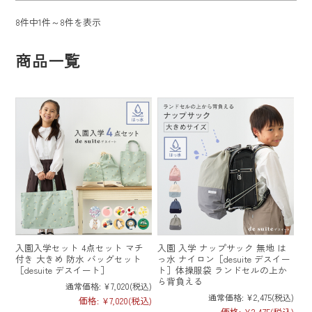
ログイン
新規会員登録
8件中1件～8件を表示
商品一覧
お気に入り
カートを見る
新商品
SALE
OUTLET
入園入学セット 4点セット マチ
入園 入学 ナップサック 無地 は
付き 大きめ 防水 バッグセット
っ水 ナイロン［desuite デスイー
入園入学準備特集
［desuite デスイート］
ト］体操服袋 ランドセルの上か
ら背負える
通常価格:
¥7,020
(税込)
通常価格:
¥2,475
(税込)
価格:
¥7,020
(税込)
入園・入学アイテム
価格:
¥2,475
(税込)