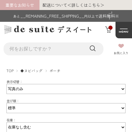
重要なお知らせ
配送について＜詳しくはこちら＞
__I
__REMAINING_FREE_SHIPPING__
送料無料※
あと
円以上で
T
M_
C
MENU
NT
__
__MEMBER_LASTNAME__ __MEMBE
お気に入り
R_FIRSTNAME__
様
TOP
◆ヌビバッグ
ポーチ
あと
__REMAINING_FREE_SHIPPING__
円以
表示切替：
上で送料無料※
並び順：
マイページ
在庫：