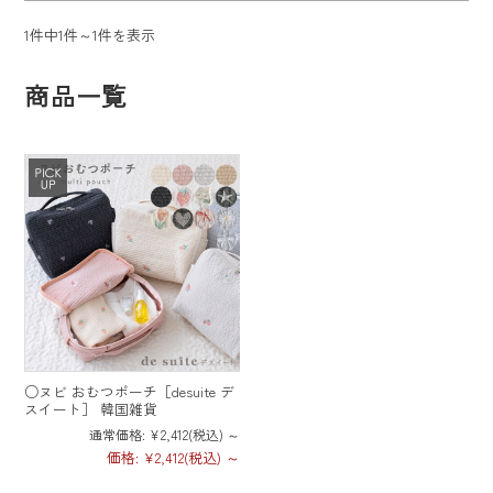
ログイン
新規会員登録
1件中1件～1件を表示
商品一覧
お気に入り
カートを見る
新商品
SALE
OUTLET
○ヌビ おむつポーチ［desuite デ
スイート］ 韓国雑貨
入園入学準備特集
通常価格:
¥2,412
(税込)
～
価格:
¥2,412
(税込)
～
入園・入学アイテム