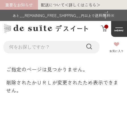
重要なお知らせ
配送について＜詳しくはこちら＞
__I
__REMAINING_FREE_SHIPPING__
送料無料※
あと
円以上で
T
M_
C
MENU
NT
__
__MEMBER_LASTNAME__ __MEMBE
お気に入り
R_FIRSTNAME__
様
ご指定のページは見つかりません。
あと
__REMAINING_FREE_SHIPPING__
円以
上で送料無料※
削除されたかＵＲＬが変更されたため表示できま
せん。
マイページ